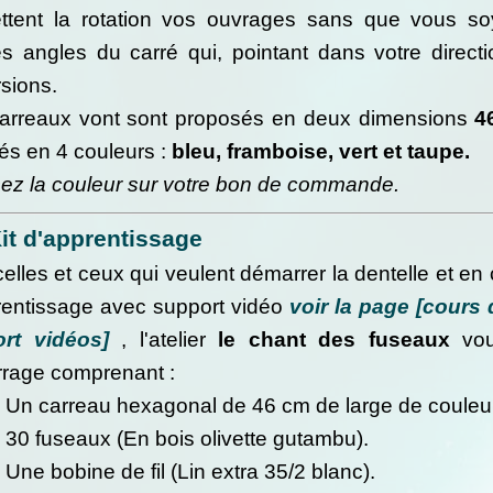
ttent la rotation vos ouvrages sans que vous s
es angles du carré qui, pointant dans votre direct
sions.
arreaux vont sont proposés en deux dimensions
4
és en 4 couleurs :
bleu, framboise, vert et taupe.
sez la couleur sur votre bon de commande.
it d'apprentissage
elles et ceux qui veulent démarrer la dentelle et 
rentissage avec support vidéo
voir la page [cours
rt vidéos]
, l'atelier
le chant des fuseaux
vou
rage comprenant :
Un carreau hexagonal de 46 cm de large de couleur
30 fuseaux (En bois olivette gutambu).
Une bobine de fil (Lin extra 35/2 blanc).