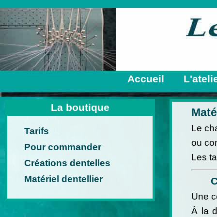
Accueil
L'ateli
La boutique
Matér
Le ch
Tarifs
ou co
Pour commander
Les ta
Créations dentelles
Matériel dentellier
C
Une co
À la 