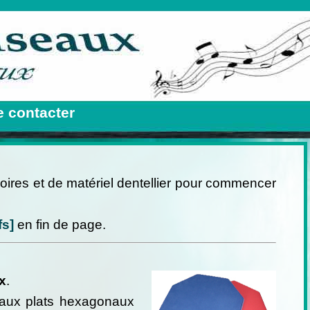
 contacter
res et de matériel dentellier pour commencer
fs]
en fin de page.
x
.
reaux plats hexagonaux