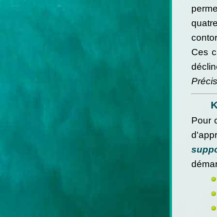
perme
quatr
contor
Ces c
déclin
Préci
K
Pour c
d'app
suppo
démar